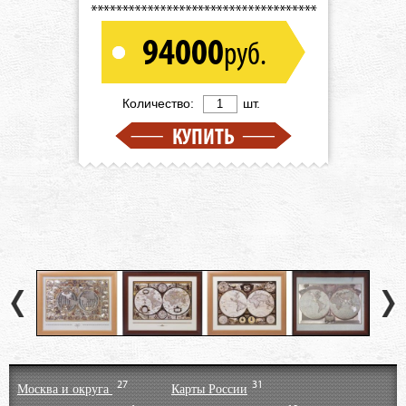
94000
руб.
Количество:
шт.
КУПИТЬ
27
31
Москва и округа
Карты России