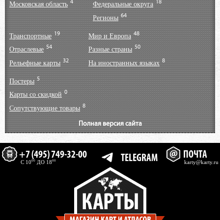
4
18
Московская область
Федеральные округа
64
Регионы
19
48
Транспортные
Мир и Европа
54
50
Отраслевые
Разные страны
32
8
Рельефные карты
На иностранных языках
5
Постеры
0
Карты со скидкой
8
Сопутствующие товары
Полная версия сайта
+7 (495) 749-32-00
ПОЧТА
TELEGRAM
00
00
C 10
ДО 18
karty@karty.ru