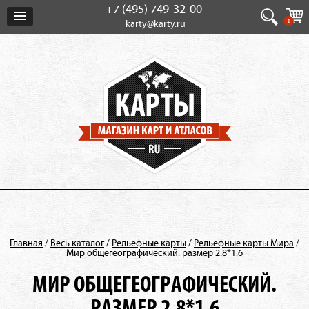
+7 (495) 749-32-00
0
karty@karty.ru
Главная
/
Весь каталог
/
Рельефные карты
/
Рельефные карты Мира
/
Мир общегеографический. размер 2.8*1.6
МИР ОБЩЕГЕОГРАФИЧЕСКИЙ.
РАЗМЕР 2.8*1.6