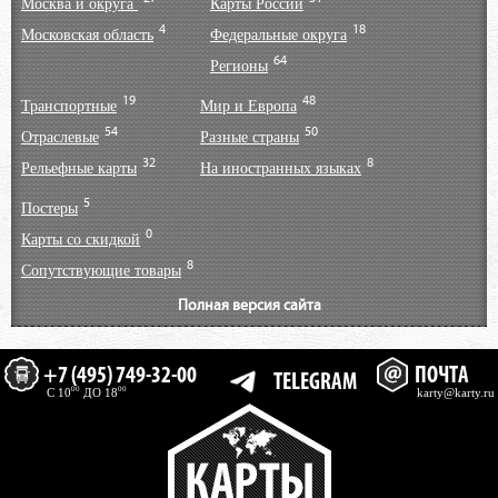
Москва и округа
Карты России
4
18
Московская область
Федеральные округа
64
Регионы
19
48
Транспортные
Мир и Европа
54
50
Отраслевые
Разные страны
32
8
Рельефные карты
На иностранных языках
5
Постеры
0
Карты со скидкой
8
Сопутствующие товары
Полная версия сайта
+7 (495) 749-32-00
ПОЧТА
TELEGRAM
00
00
C 10
ДО 18
karty@karty.ru