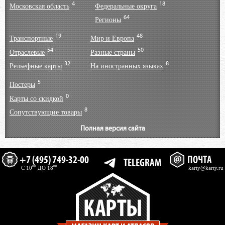
4
18
Московская область
Федеральные округа
64
Регионы
19
48
Транспортные
Мир и Европа
54
50
Отраслевые
Разные страны
32
8
Рельефные карты
На иностранных языках
5
Постеры
0
Карты со скидкой
8
Сопутствующие товары
Полная версия сайта
+7 (495) 749-32-00
ПОЧТА
TELEGRAM
00
00
C 10
ДО 18
karty@karty.ru