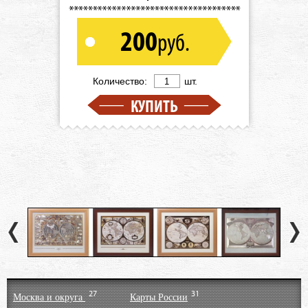
200
руб.
Количество:
шт.
КУПИТЬ
27
31
Москва и округа
Карты России