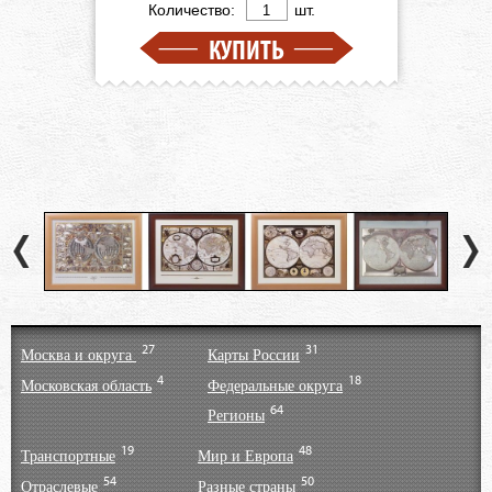
Количество:
шт.
КУПИТЬ
27
31
Москва и округа
Карты России
4
18
Московская область
Федеральные округа
64
Регионы
19
48
Транспортные
Мир и Европа
54
50
Отраслевые
Разные страны