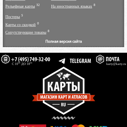
32
8
Рельефные карты
На иностранных языках
5
Постеры
0
Карты со скидкой
8
Сопутствующие товары
Полная версия сайта
+7 (495) 749-32-00
ПОЧТА
TELEGRAM
00
00
C 10
ДО 18
karty@karty.ru