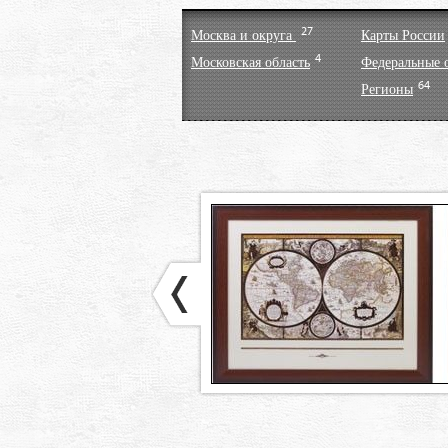
27
Москва и округа
Карты России
4
Московская область
Федеральные 
64
Регионы
>