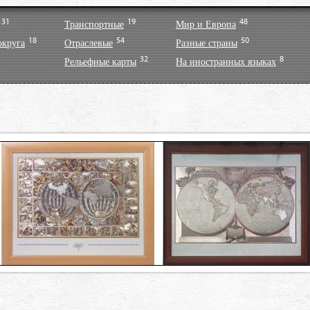
31
19
48
Транспортные
Мир и Европа
18
54
50
округа
Отраслевые
Разные страны
32
8
Рельефные карты
На иностранных языках