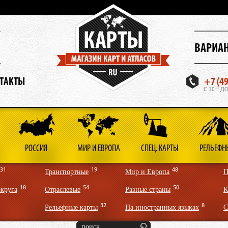
Ы
ВАРИА
ТАКТЫ
+7 (49
C 10
00
ДО
РОССИЯ
МИР И ЕВРОПА
СПЕЦ. КАРТЫ
РЕЛЬЕФН
31
19
48
Транспортные
Мир и Европа
П
18
54
50
круга
Отраслевые
Разные страны
К
32
8
Рельефные карты
На иностранных языках
С