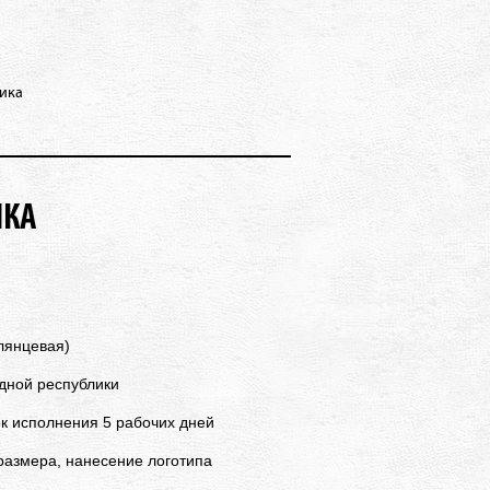
лика
ИКА
лянцевая)
дной республики
ок исполнения 5 рабочих дней
размера, нанесение логотипа