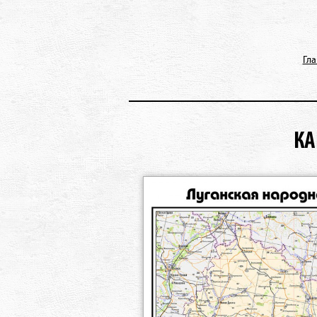
Гл
КА