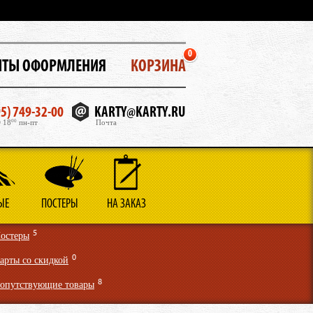
0
НТЫ ОФОРМЛЕНИЯ
КОРЗИНА
5) 749-32-00
KARTY@KARTY.RU
 18
00
пн-пт
Почта
ЫЕ
ПОСТЕРЫ
НА ЗАКАЗ
5
остеры
0
арты со скидкой
8
опутствующие товары