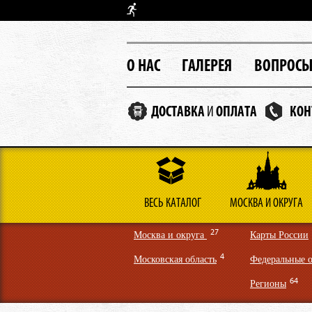
О НАС
ГАЛЕРЕЯ
ВОПРОС
ДОСТАВКА
И
ОПЛАТА
КОН
ВЕСЬ КАТАЛОГ
МОСКВА И ОКРУГА
27
Москва и округа
Карты России
4
Московская область
Федеральные о
64
Регионы